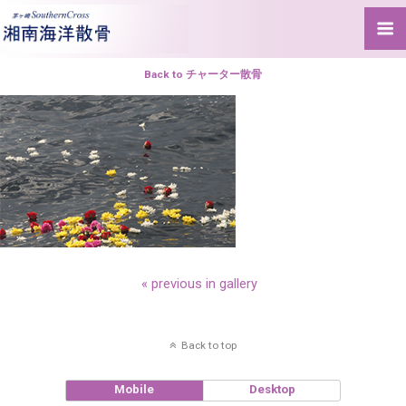
Back to チャーター散骨
« previous in gallery
Back to top
Mobile
Desktop